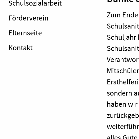
Schulsozialarbeit
Zum Ende 
Förderverein
Schulsanit
Elternseite
Schuljahr 
Kontakt
Schulsanit
Verantwor
Mitschüler
Ersthelfer
sondern au
haben wir 
zurückgebl
weiterfüh
alles Gute