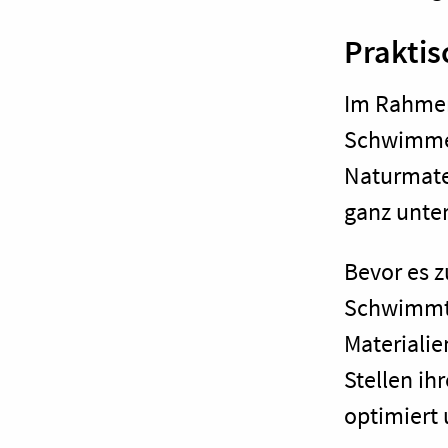
Praktis
Im Rahmen
Schwimmen
Naturmater
ganz unte
Bevor es z
Schwimmta
Materiali
Stellen i
optimiert 